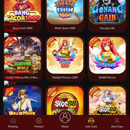
Bang Gacor 1000
Pirate Quest 1000
Goyang Gaib
Slot88 Mahjong Wins 3 Black Scatter
Starlight Princess 1000
Slot88 Princess
9Gaming
Promosi
Masuk
Hub. Kami
Akun Saya
Way of Ninja
Slot88 Mahjong Wins 2
Slot88 Olympus