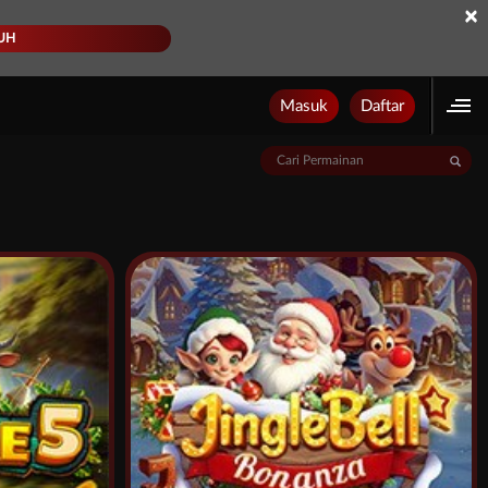
×
UH
Masuk
Daftar