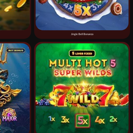
Jingle Bell Bonanza