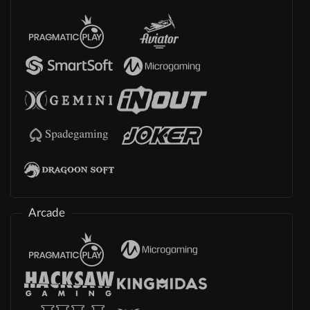
Arcade