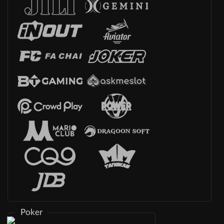
Poker