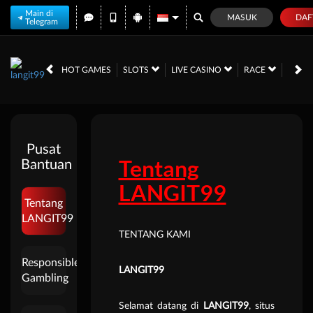
Main di
MASUK
DAF
Telegram
HOT GAMES
SLOTS
LIVE CASINO
RACE
TOGE
Pusat
Tentang
Bantuan
LANGIT99
Tentang
LANGIT99
TENTANG KAMI
Responsible
LANGIT99
Gambling
Selamat datang di
LANGIT99
, situs