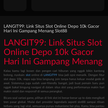
LANGIT99: Link Situs Slot Online Depo 10k Gacor
Hari Ini Gampang Menang Slot88
LANGIT99: Link Situs Slot
Online Depo 10k Gacor
Hari Ini Gampang Menang
Kalau kamu lagi bosen dan pengen cari hiburan yang nggak bikin kantong
bolong, nyobain
slot
online di
LANGIT99
bisa jadi opsi menarik. Dengan fitur
slot depo 10k, siapa saja bisa langsung join tanpa harus keluar modal gede di
awal. Sistemnya juga sudah user-friendly banget, jadi buat pemain baru pun
nggak bakal bingung navigasi di dalam situs slot yang performanya makin hari
makin stabil dan responsif di semua perangkat.
Bicara soal variasi game, pilihan di link slot ini benar-benar up to date mengikuti
tren pasar global. Mulai dari provider legendaris seperti slot88 sampai rilisan
terbaru yang lagi viral, semuanya punya mekanisme fair play. Kamu bisa pantau