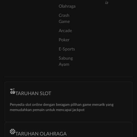
Olahraga
Crash
Game
Arcade
Poker
E-Sports
Sabung
Ayam
TARUHAN SLOT
Penyedia slot online dengan beragam pilihan game menarik yang
memudahkan pemain untuk mencapai jackpot
TARUHAN OLAHRAGA