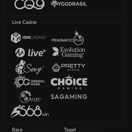
Live Casino
Race
Togel