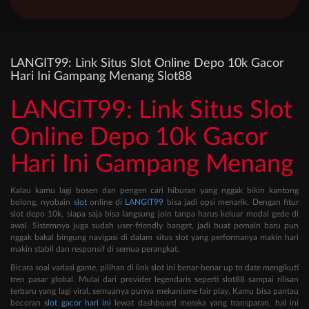
LANGIT99: Link Situs Slot Online Depo 10k Gacor
Hari Ini Gampang Menang Slot88
LANGIT99: Link Situs Slot
Online Depo 10k Gacor
Hari Ini Gampang Menang
Kalau kamu lagi bosen dan pengen cari hiburan yang nggak bikin kantong
bolong, nyobain
slot
online di
LANGIT99
bisa jadi opsi menarik. Dengan fitur
slot depo 10k, siapa saja bisa langsung join tanpa harus keluar modal gede di
awal. Sistemnya juga sudah user-friendly banget, jadi buat pemain baru pun
nggak bakal bingung navigasi di dalam situs slot yang performanya makin hari
makin stabil dan responsif di semua perangkat.
Bicara soal variasi game, pilihan di link slot ini benar-benar up to date mengikuti
tren pasar global. Mulai dari provider legendaris seperti slot88 sampai rilisan
terbaru yang lagi viral, semuanya punya mekanisme fair play. Kamu bisa pantau
bocoran
slot gacor hari ini
lewat dashboard mereka yang transparan, hal ini