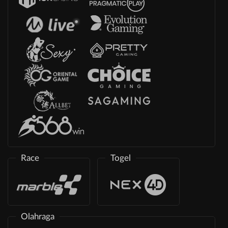
Race
Togel
Olahraga