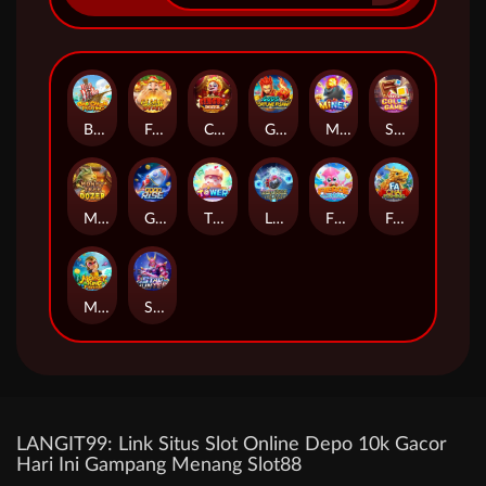
BAO CHUAN FISHING
FA CHAI DOZER
CIRCUS DOZER
Gods Fortune Fishing
MINES
SUPER COLOR GAME
MONEY TREE DOZER
Go Go Rise
TOWER
LIGHTNING BOMB
FIERCE FISHING
FA CHAI FISHING
MONKEY KING FISHING
STAR HUNTER
LANGIT99: Link Situs Slot Online Depo 10k Gacor
Hari Ini Gampang Menang Slot88