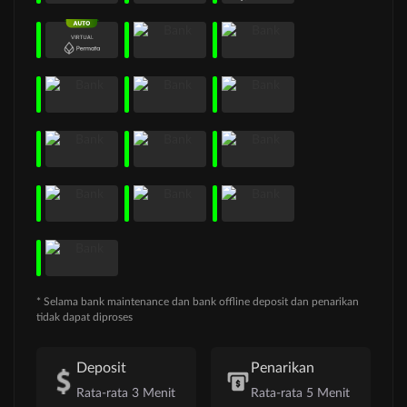
* Selama bank maintenance dan bank offline deposit dan penarikan
tidak dapat diproses
Deposit
Penarikan
Rata-rata 3 Menit
Rata-rata 5 Menit