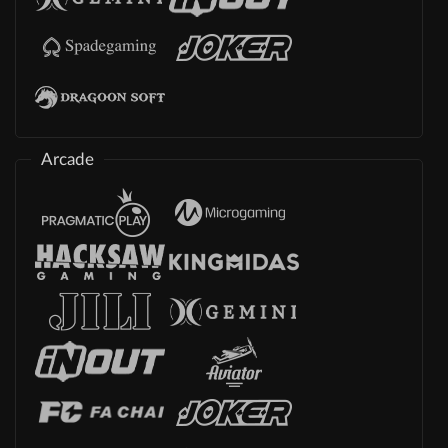
Arcade