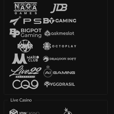
Live Casino