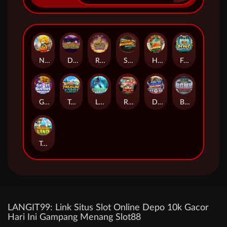
Nova Crash : The Legends of Power
Dart Fest
Ring of Hopeful
Scoop Blessing
Horse Racing
Fruit Roulette Slots
Ghost Busters
Treasure of Pirate
Lagend of Shooter
Real Slap
Drop Racing
Bomb Defusal
Treasure Land
LANGIT99: Link Situs Slot Online Depo 10k Gacor
Hari Ini Gampang Menang Slot88