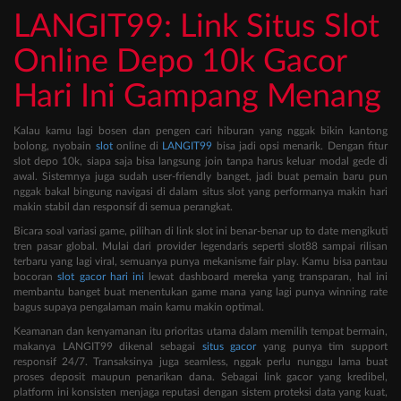
LANGIT99: Link Situs Slot
Online Depo 10k Gacor
Hari Ini Gampang Menang
Kalau kamu lagi bosen dan pengen cari hiburan yang nggak bikin kantong
bolong, nyobain
slot
online di
LANGIT99
bisa jadi opsi menarik. Dengan fitur
slot depo 10k, siapa saja bisa langsung join tanpa harus keluar modal gede di
awal. Sistemnya juga sudah user-friendly banget, jadi buat pemain baru pun
nggak bakal bingung navigasi di dalam situs slot yang performanya makin hari
makin stabil dan responsif di semua perangkat.
Bicara soal variasi game, pilihan di link slot ini benar-benar up to date mengikuti
tren pasar global. Mulai dari provider legendaris seperti slot88 sampai rilisan
terbaru yang lagi viral, semuanya punya mekanisme fair play. Kamu bisa pantau
bocoran
slot gacor hari ini
lewat dashboard mereka yang transparan, hal ini
membantu banget buat menentukan game mana yang lagi punya winning rate
bagus supaya pengalaman main kamu makin optimal.
Keamanan dan kenyamanan itu prioritas utama dalam memilih tempat bermain,
makanya LANGIT99 dikenal sebagai
situs gacor
yang punya tim support
responsif 24/7. Transaksinya juga seamless, nggak perlu nunggu lama buat
proses deposit maupun penarikan dana. Sebagai link gacor yang kredibel,
platform ini konsisten menjaga reputasi dengan sistem proteksi data yang kuat,