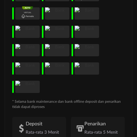
* Selama bank maintenance dan bank offline deposit dan penarikan
tidak dapat diproses
Deposit
Penarikan
Rata-rata 3 Menit
Rata-rata 5 Menit