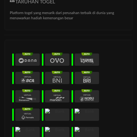
TARUHAN TOGEL
Platform togel yang menarik dari perusahan terbaik di dunia yang
menawarkan hadiah kemenangan besar