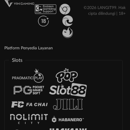
©2026 LANGIT99. Hak
cipta dilindungi | 18+
Platform Penyedia Layanan
Slots