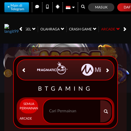
Main di
MASUK
DAF
Telegram
RACE
TOGEL
OLAHRAGA
CRASH GAME
ARCADE
PO
BTGAMING
SEMUA
PERMAINAN
ARCADE