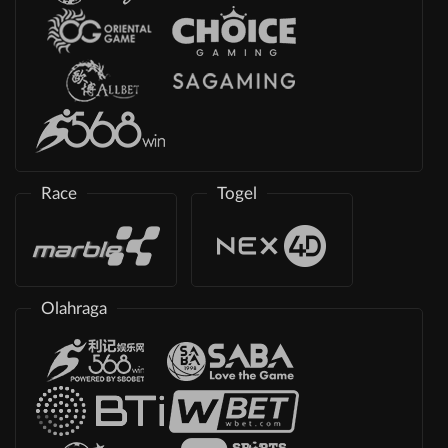
Race
Togel
Olahraga