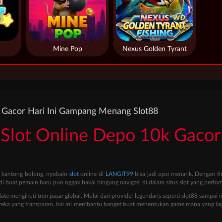
Mine Pop
Nexus Golden Tyrant
k Gacor Hari Ini Gampang Menang Slot88
 Slot Online Depo 10k Gacor
n kantong bolong, nyobain
slot
online di
LANGIT99
bisa jadi opsi menarik. Dengan fit
adi buat pemain baru pun nggak bakal bingung navigasi di dalam situs slot yang perfo
o date mengikuti tren pasar global. Mulai dari provider legendaris seperti slot88 sampai 
eka yang transparan, hal ini membantu banget buat menentukan game mana yang la