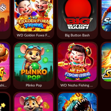
WD Golden Fuwa Fishing
Big Button Bash
WD King Kong Fishing
Plinko Pop
WD Nezha Fishing Legend