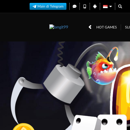
Main di Telegram
HOT GAMES
SL