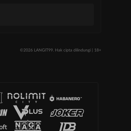
©2026 LANGIT99. Hak cipta dilindungi | 18+