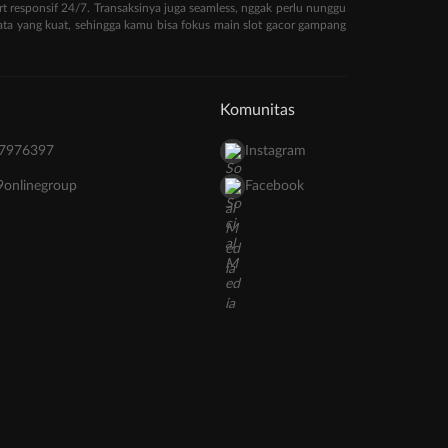
 responsif 24/7. Transaksinya juga seamless, nggak perlu nunggu
data yang kuat, sehingga kamu bisa fokus main slot gacor gampang
Komunitas
7976397
Instagram
99onlinegroup
Facebook