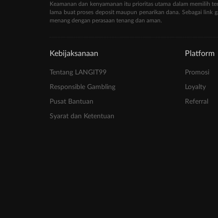
Keamanan dan kenyamanan itu prioritas utama dalam memilih t
lama buat proses deposit maupun penarikan dana. Sebagai link ga
menang dengan perasaan tenang dan aman.
Kebijaksanaan
Platform
Tentang LANGIT99
Promosi
Responsible Gambling
Loyalty
Pusat Bantuan
Referral
Syarat dan Ketentuan