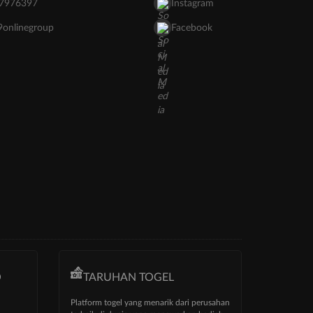
7976397
Instagram
99onlinegroup
Facebook
O
TARUHAN TOGEL
Platform togel yang menarik dari perusahan