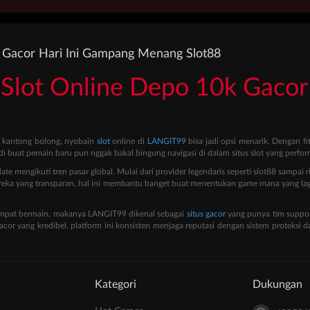
k Gacor Hari Ini Gampang Menang Slot88
 Slot Online Depo 10k Gacor
n kantong bolong, nyobain
slot
online di
LANGIT99
bisa jadi opsi menarik. Dengan fit
adi buat pemain baru pun nggak bakal bingung navigasi di dalam situs slot yang perfo
o date mengikuti tren pasar global. Mulai dari provider legendaris seperti slot88 sampai 
eka yang transparan, hal ini membantu banget buat menentukan game mana yang la
empat bermain, makanya LANGIT99 dikenal sebagai
situs gacor
yang punya tim support
cor yang kredibel, platform ini konsisten menjaga reputasi dengan sistem proteksi 
Kategori
Dukungan