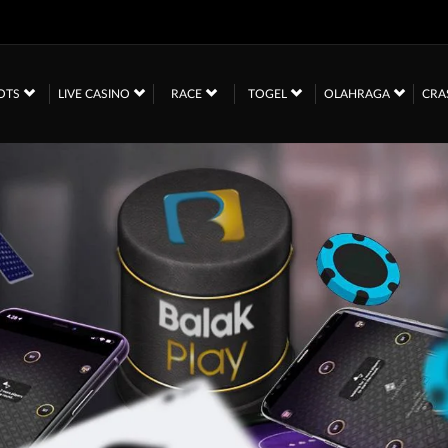
OTS
LIVE CASINO
RACE
TOGEL
OLAHRAGA
CRA