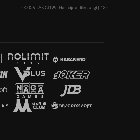
©2026 LANGIT99. Hak cipta dilindungi | 18+