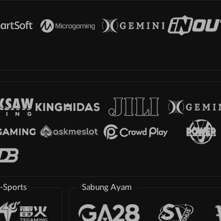
-Sports
Sabung Ayam