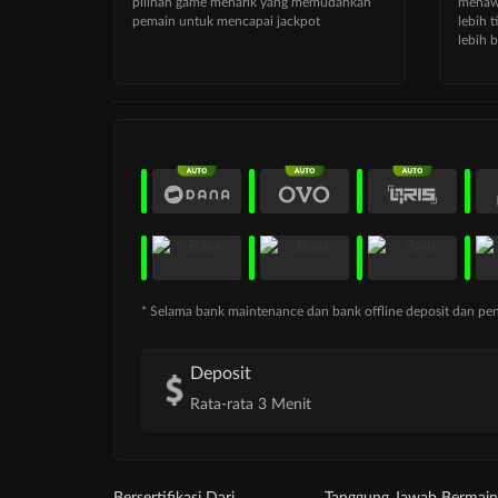
pilihan game menarik yang memudahkan
menawa
pemain untuk mencapai jackpot
lebih 
lebih 
* Selama bank maintenance dan bank offline deposit dan pen
Deposit
Rata-rata 3 Menit